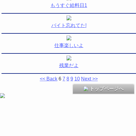
もうすぐ給料日1
バイト忘れてた!
仕事楽しいよ
残業だよ
<< Back
6
7
8
9
10
Next >>
トップページへ