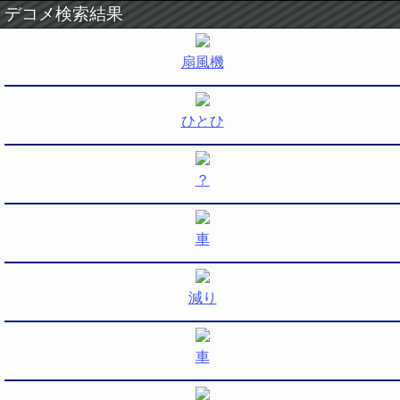
デコメ検索結果
扇風機
ひとひ
？
車
減り
車